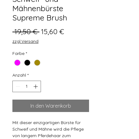
Mähnenbürste
Supreme Brush
Standardpreis
Sale-
 19,50 € 
15,60 €
Preis
zzgl.Versand
Farbe
*
Anzahl
*
In den Warenkorb
Mit dieser einzigartigen Bürste für
Schweif und Mähne wird die Pflege
von langem Pferdehaar zum