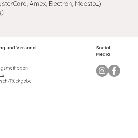
sterCard, Amex, Electron, Maesto...)
g)
ng und Versand
Social
Media
ngsmethoden
nd
sch/Rückgabe