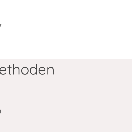
r
ethoden
g